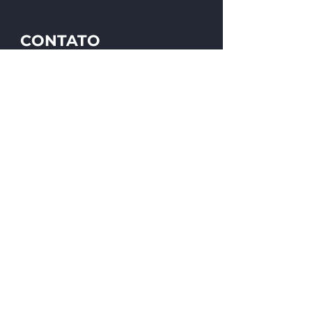
CONTATO
Rua José Fabro, 1334
Ana Rech, Caxias do Sul/RS
(54) 2992.1800
RH:
(54) 99662.1999
vendas@lunaalg.com.br
Peça um orçamento
© 2023 por LUNA ALG
SEGMENTOS