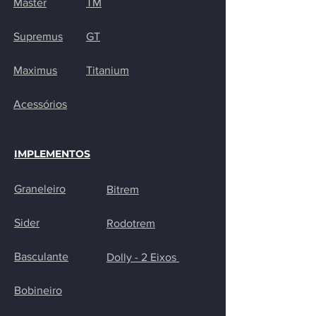
Master
TM
Supremus
GT
Maximus
Titanium
Acessórios
IMPLEMENTOS
Graneleiro
Bitrem
Sider
Rodotrem
Basculante
Dolly - 2 Eixos
Bobineiro