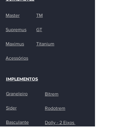
Master
TM
Supremus
GT
Maximus
Titanium
Acessórios
IMPLEMENTOS
Graneleiro
Bitrem
Sider
Rodotrem
Basculante
Dolly - 2 Eixos