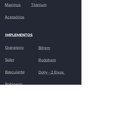
Maximus
Titanium
Acessórios
IMPLEMENTOS
Graneleiro
Bitrem
Sider
Rodotrem
Basculante
Dolly - 2 Eixos
Bobineiro
CONTATO