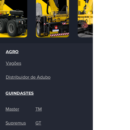
AGRO
Vagões
Distribuidor de
Adubo
GUINDASTES
Master
TM
Supremus
GT