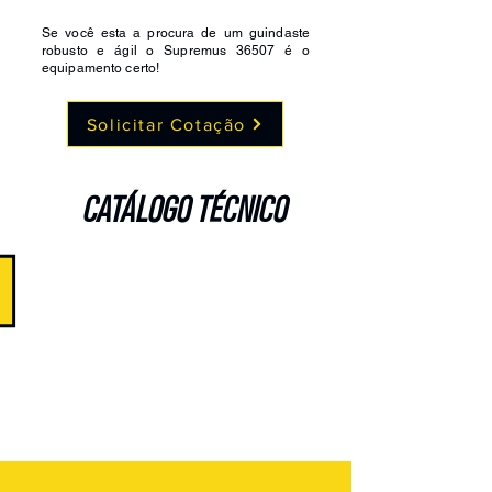
Se você esta a procura de um guindaste
robusto e ágil o Supremus
36507
é o
equipamento certo!
Solicitar Cotação
CATÁLOGO TÉCNICO