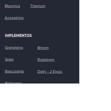
Maximus
Titanium
Acessórios
IMPLEMENTOS
Graneleiro
Bitrem
Sider
Rodotrem
Basculante
Dolly - 2 Eixos
Bobineiro
CONTATO