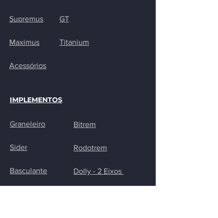
Supremus
GT
Maximus
Titanium
Acessórios
IMPLEMENTOS
Graneleiro
Bitrem
Sider
Rodotrem
Basculante
Dolly - 2 Eixos
Bobineiro