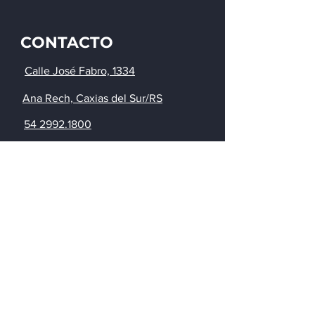
CONTACTO
Calle José Fabro, 1334
Ana Rech, Caxias del Sur/RS
54 2992.1800
54 99662.1999
ventas@lunaalg.com.br
Solicitar presupuesto
© 2023 por LUNA ALG
SEGMENTOS