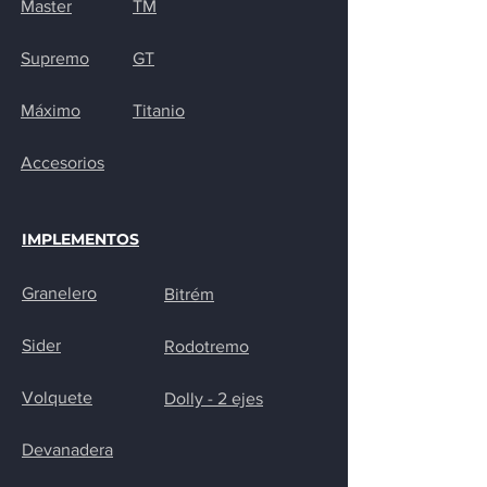
Master
TM
Supremo
GT
Máximo
Titanio
Accesorios
IMPLEMENTOS
Granelero
Bitrém
Sider
Rodotremo
Volquete
Dolly - 2 ejes
Devanadera