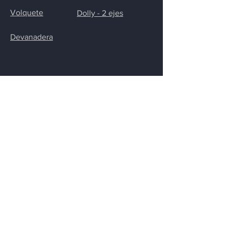
Volquete
Dolly - 2 ejes
Devanadera
CONTACTO
Calle José Fabro, 1334
Ana Rech, Caxias del Sur/RS
54 2992.1800
54 99662.1999
ventas@lunaalg.com.br
Solicitar presupuesto