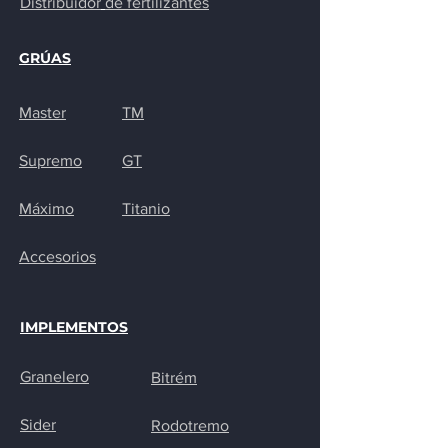
Distribuidor
de fertilizantes
GRÚAS
Master
TM
Supremo
GT
Máximo
Titanio
Accesorios
IMPLEMENTOS
Granelero
Bitrém
Sider
Rodotremo