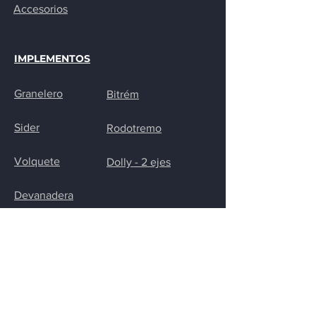
Accesorios
IMPLEMENTOS
Granelero
Bitrém
Sider
Rodotremo
Volquete
Dolly - 2 ejes
Devanadera
CONTACTO
Calle José Fabro, 1334