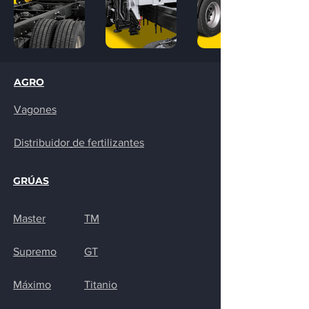
AGRO
Vagones
Distribuidor
de fertilizantes
GRÚAS
Master
TM
Supremo
GT
Máximo
Titanio