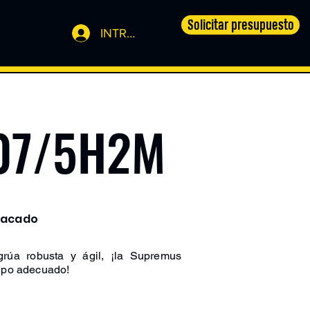
Solicitar presupuesto
INTRANET
07/5H2M
tacado
rúa robusta y ágil, ¡la Supremus
uipo adecuado!