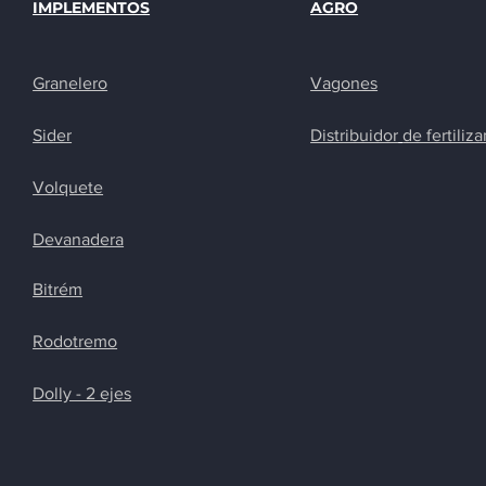
IMPLEMENTOS
AGRO
Granelero
Vagones
Sider
Distribuidor
de fertiliz
Volquete
Devanadera
Bitrém
Rodotremo
Dolly - 2 ejes