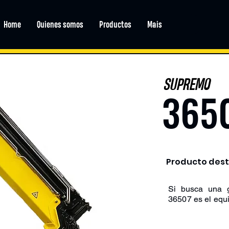
Home
Quienes somos
Productos
Mais
SUPREMO
365
Producto des
Si busca una g
36507
es el eq