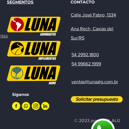
SEGMENTOS
CONTACTO
Calle José Fabro, 1334
Ana Rech, Caxias del
antes
Sur/RS
54 2992.1800
54 99662.1999
ventas@lunaalg.com.br
Síganos
Solicitar presupuesto
© 2023 por LUNA ALG